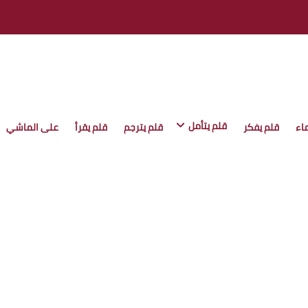
قلم يتأمل
اء
قلم يفكر
قلم يترجم
قلم يقرأ
على الماشي