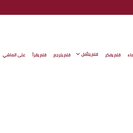
قلم يتأمل
اء
قلم يفكر
قلم يترجم
قلم يقرأ
على الماشي