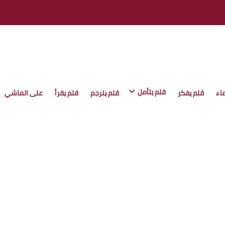
قلم يتأمل
اء
قلم يفكر
قلم يترجم
قلم يقرأ
على الماشي